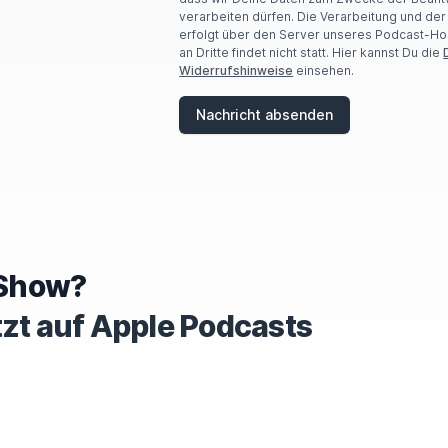
R
verarbeiten dürfen. Die Verarbeitung und de
E
erfolgt über den Server unseres Podcast-Ho
A
an Dritte findet nicht statt. Hier kannst Du die
H
Widerrufshinweise
einsehen.
U
M
A
Nachricht absenden
N
,
I
G
N
O
R
E
T
e Show?
H
I
tzt auf Apple Podcasts
S
F
I
E
L
D