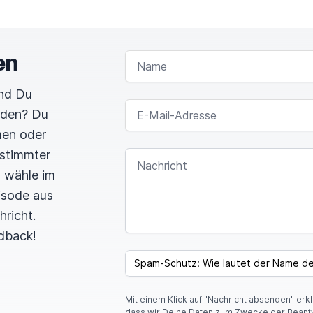
en
NAME
und Du
E-MAIL-ADRESSE
rden? Du
men oder
estimmter
NACHRICHT
n wähle im
pisode aus
hricht.
dback!
I
F
SPAM CAPTCHA
Y
O
U
Mit einem Klick auf "Nachricht absenden" erk
A
dass wir Deine Daten zum Zwecke der Beant