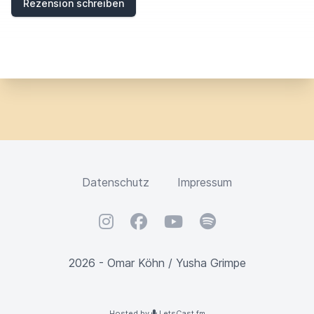
Rezension schreiben
L
D
Datenschutz
Impressum
Instagram
Facebook
YouTube
Spotify
2026 - Omar Köhn / Yusha Grimpe
Hosted by
LetsCast.fm