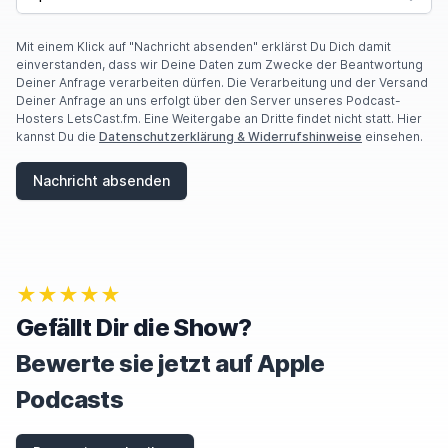
O
U
A
Mit einem Klick auf "Nachricht absenden" erklärst Du Dich damit
R
einverstanden, dass wir Deine Daten zum Zwecke der Beantwortung
E
Deiner Anfrage verarbeiten dürfen. Die Verarbeitung und der Versand
A
Deiner Anfrage an uns erfolgt über den Server unseres Podcast-
H
Hosters LetsCast.fm. Eine Weitergabe an Dritte findet nicht statt. Hier
U
kannst Du die
Datenschutzerklärung & Widerrufshinweise
einsehen.
M
A
Nachricht absenden
N
,
I
G
N
O
★★★★★
R
E
Gefällt Dir die Show?
T
H
Bewerte sie jetzt auf Apple
I
S
Podcasts
F
I
E